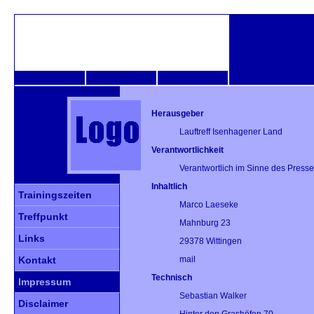
Herausgeber
Lauftreff Isenhagener Land
Verantwortlichkeit
Verantwortlich im Sinne des Press
Inhaltlich
Trainingszeiten
Marco Laeseke
Treffpunkt
Mahnburg 23
Links
29378 Wittingen
Kontakt
mail
Technisch
Impressum
Sebastian Walker
Disclaimer