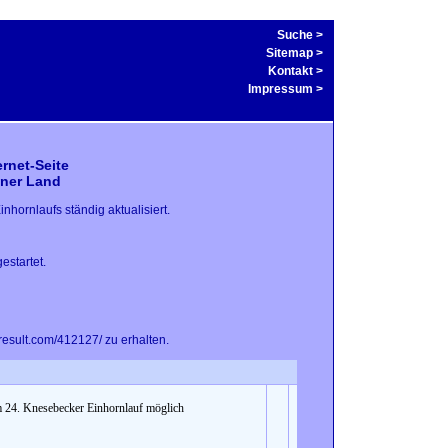
Suche
>
Sitemap
>
Kontakt
>
Impressum
>
rnet-Seite
ener Land
hornlaufs ständig aktualisiert.
estartet.
result.com/412127/ zu erhalten.
m 24. Knesebecker Einhornlauf möglich